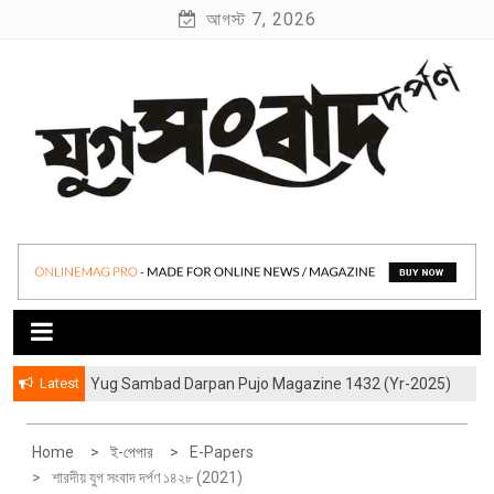
S
আগস্ট 7, 2026
k
i
p
t
o
c
o
যুগ সংবাদ দর্পণ
Yug Sambad Darpan
n
t
e
n
t
Latest
Yug Sambad Darpan Pujo Magazine 1432 (Yr-2025)
Home
ই-পেপার
E-Papers
শারদীয় যুগ সংবাদ দর্পণ ১৪২৮ (2021)