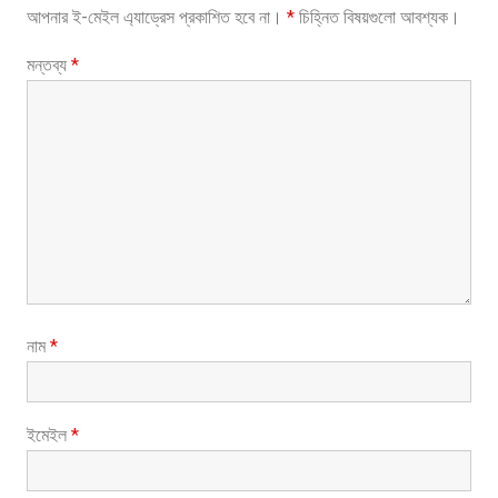
আপনার ই-মেইল এ্যাড্রেস প্রকাশিত হবে না।
*
চিহ্নিত বিষয়গুলো আবশ্যক।
I
O
মন্তব্য
*
U
S
P
O
S
T
:
নাম
*
ইমেইল
*