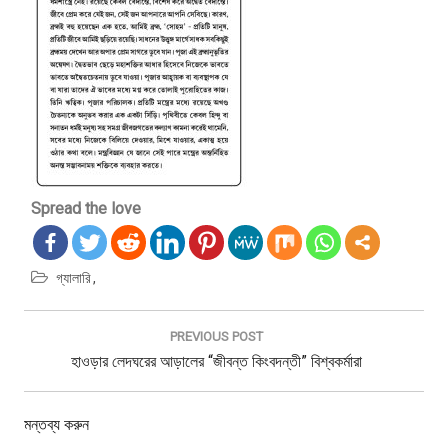
Spread the love
গ্যালারি
পো
স্ট
PREVIOUS POST
ন্যা
P
হাওড়ার লেদঘরের আড়ালের “জীবন্ত কিংবদন্তী” বিশ্বকর্মারা
ভি
গে
R
শ
E
মন্তব্য করুন
ন
V