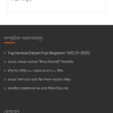
সাম্প্রতিক প্রকাশনাসমূহ
Yug Sambad Darpan Pujo Magazine 1432 (Yr-2025)
হাওড়ার লেদঘরের আড়ালের “জীবন্ত কিংবদন্তী” বিশ্বকর্মারা
রশির টানে মৌড়ির ৩০০ বছরের রথ চলে ৫০০ মিটার
হাওড়ার ‘আলা’র হাত ধরেই শিল্পে বিপ্লব প্রাচ্যের শেফিল্ডে
রামনবমীতে রামরাজাতলায় শুরু দেশের দীর্ঘতম দিনের মেলা
যোগাযোগ