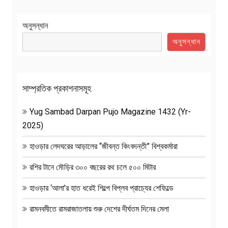
অনুসন্ধান
অনুসন্ধান
সাম্প্রতিক প্রকাশনাসমূহ
Yug Sambad Darpan Pujo Magazine 1432 (Yr-
2025)
হাওড়ার লেদঘরের আড়ালের “জীবন্ত কিংবদন্তী” বিশ্বকর্মারা
রশির টানে মৌড়ির ৩০০ বছরের রথ চলে ৫০০ মিটার
হাওড়ার ‘আলা’র হাত ধরেই শিল্পে বিপ্লব প্রাচ্যের শেফিল্ডে
রামনবমীতে রামরাজাতলায় শুরু দেশের দীর্ঘতম দিনের মেলা