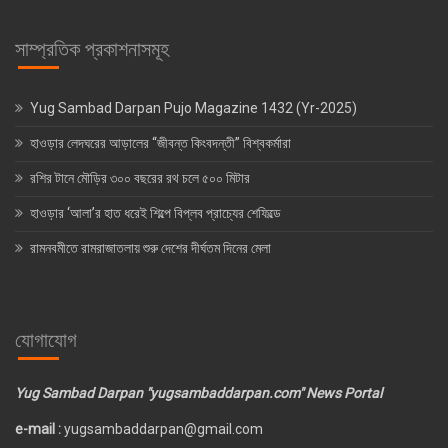
সাম্প্রতিক প্রকাশনাসমূহ
Yug Sambad Darpan Pujo Magazine 1432 (Yr-2025)
হাওড়ার লেদঘরের আড়ালের “জীবন্ত কিংবদন্তী” বিশ্বকর্মারা
রশির টানে মৌড়ির ৩০০ বছরের রথ চলে ৫০০ মিটার
হাওড়ার ‘আলা’র হাত ধরেই শিল্পে বিপ্লব প্রাচ্যের শেফিল্ডে
রামনবমীতে রামরাজাতলায় শুরু দেশের দীর্ঘতম দিনের মেলা
যোগাযোগ
Yug Sambad Darpan "yugsambaddarpan.com" News Portal
e-mail :
yugsambaddarpan@gmail.com