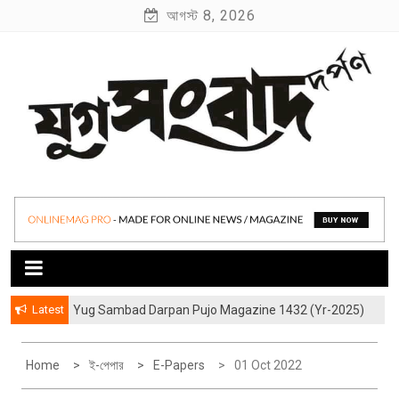
S
আগস্ট 8, 2026
k
i
p
t
o
c
o
যুগ সংবাদ দর্পণ
Yug Sambad Darpan
n
t
e
n
t
Latest
Yug Sambad Darpan Pujo Magazine 1432 (Yr-2025)
Home
ই-পেপার
E-Papers
01 Oct 2022