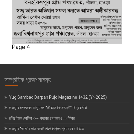
Page 4
সাম্প্রতিক প্রকাশনাসমূহ
Yug Sambad Darpan Pujo Magazine 1432 (Yr-2025)
হাওড়ার লেদঘরের আড়ালের “জীবন্ত কিংবদন্তী” বিশ্বকর্মারা
রশির টানে মৌড়ির ৩০০ বছরের রথ চলে ৫০০ মিটার
হাওড়ার ‘আলা’র হাত ধরেই শিল্পে বিপ্লব প্রাচ্যের শেফিল্ডে