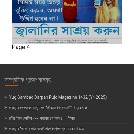
Page 4
সাম্প্রতিক প্রকাশনাসমূহ
Yug Sambad Darpan Pujo Magazine 1432 (Yr-2025)
হাওড়ার লেদঘরের আড়ালের “জীবন্ত কিংবদন্তী” বিশ্বকর্মারা
রশির টানে মৌড়ির ৩০০ বছরের রথ চলে ৫০০ মিটার
হাওড়ার ‘আলা’র হাত ধরেই শিল্পে বিপ্লব প্রাচ্যের শেফিল্ডে