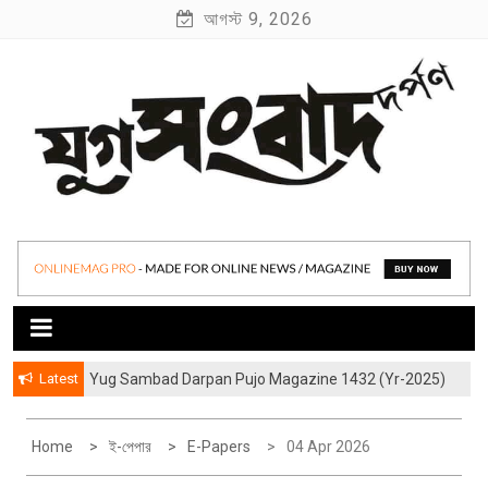
S
আগস্ট 9, 2026
k
i
p
t
o
c
o
যুগ সংবাদ দর্পণ
Yug Sambad Darpan
n
t
e
n
t
Latest
Yug Sambad Darpan Pujo Magazine 1432 (Yr-2025)
হাওড়ার লেদঘরের আড়ালের “জীবন্ত কিংবদন্তী” বিশ্বকর্মারা
Home
ই-পেপার
E-Papers
04 Apr 2026