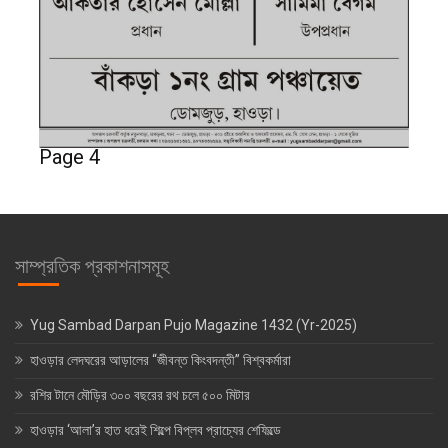
Page 4
সাম্প্রতিক প্রকাশনাসমূহ
Yug Sambad Darpan Pujo Magazine 1432 (Yr-2025)
হাওড়ার লেদঘরের আড়ালের “জীবন্ত কিংবদন্তী” বিশ্বকর্মারা
রশির টানে মৌড়ির ৩০০ বছরের রথ চলে ৫০০ মিটার
হাওড়ার ‘আলা’র হাত ধরেই শিল্পে বিপ্লব প্রাচ্যের শেফিল্ডে