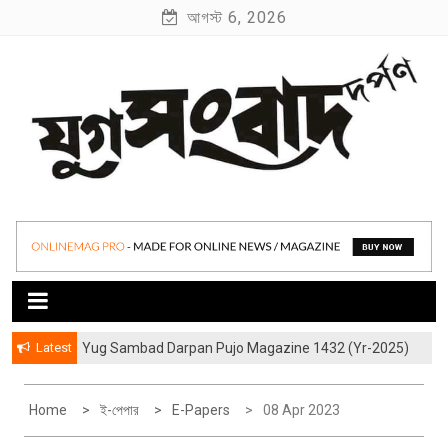
S
আগস্ট 6, 2026
k
i
p
t
o
c
o
যুগ সংবাদ দর্পণ
Yug Sambad Darpan
n
t
e
n
t
Latest
Yug Sambad Darpan Pujo Magazine 1432 (Yr-2025)
হাওড়ার লেদঘরের আড়ালের “জীবন্ত কিংবদন্তী” বিশ্বকর্মারা
Home
ই-পেপার
E-Papers
08 Apr 2023