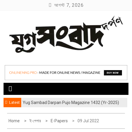
S
আগস্ট 7, 2026
k
i
p
t
o
c
o
যুগ সংবাদ দর্পণ
Yug Sambad Darpan
n
t
e
n
t
Latest
Yug Sambad Darpan Pujo Magazine 1432 (Yr-2025)
Home
ই-পেপার
E-Papers
09 Jul 2022