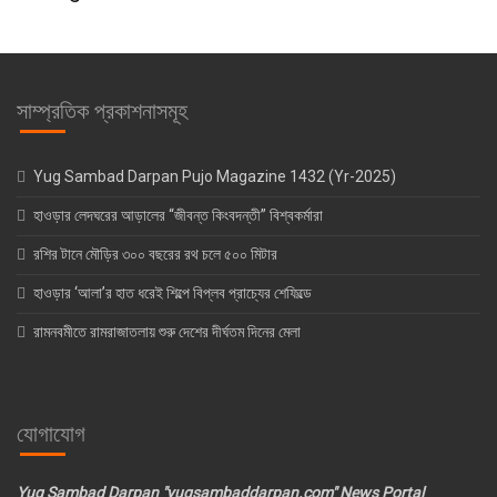
সাম্প্রতিক প্রকাশনাসমূহ
Yug Sambad Darpan Pujo Magazine 1432 (Yr-2025)
হাওড়ার লেদঘরের আড়ালের “জীবন্ত কিংবদন্তী” বিশ্বকর্মারা
রশির টানে মৌড়ির ৩০০ বছরের রথ চলে ৫০০ মিটার
হাওড়ার ‘আলা’র হাত ধরেই শিল্পে বিপ্লব প্রাচ্যের শেফিল্ডে
রামনবমীতে রামরাজাতলায় শুরু দেশের দীর্ঘতম দিনের মেলা
যোগাযোগ
Yug Sambad Darpan "yugsambaddarpan.com" News Portal