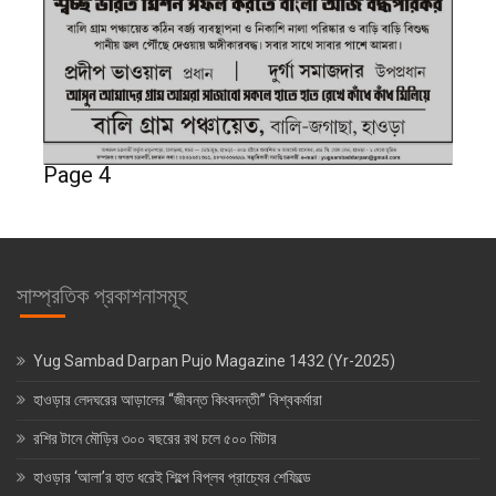
Page 4
সাম্প্রতিক প্রকাশনাসমূহ
Yug Sambad Darpan Pujo Magazine 1432 (Yr-2025)
হাওড়ার লেদঘরের আড়ালের “জীবন্ত কিংবদন্তী” বিশ্বকর্মারা
রশির টানে মৌড়ির ৩০০ বছরের রথ চলে ৫০০ মিটার
হাওড়ার ‘আলা’র হাত ধরেই শিল্পে বিপ্লব প্রাচ্যের শেফিল্ডে