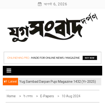
S
আগস্ট 6, 2026
k
i
p
t
o
c
o
যুগ সংবাদ দর্পণ
Yug Sambad Darpan
n
t
e
n
t
Latest
Yug Sambad Darpan Pujo Magazine 1432 (Yr-2025)
হাওড়ার লেদঘরের আড়ালের “জীবন্ত কিংবদন্তী” বিশ্বকর্মারা
Home
ই-পেপার
E-Papers
10 Aug 2024