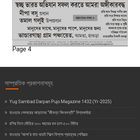
Page 4
সাম্প্রতিক প্রকাশনাসমূহ
Yug Sambad Darpan Pujo Magazine 1432 (Yr-2025)
হাওড়ার লেদঘরের আড়ালের “জীবন্ত কিংবদন্তী” বিশ্বকর্মারা
রশির টানে মৌড়ির ৩০০ বছরের রথ চলে ৫০০ মিটার
হাওড়ার ‘আলা’র হাত ধরেই শিল্পে বিপ্লব প্রাচ্যের শেফিল্ডে