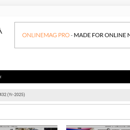
ে
432 (Yr-2025)