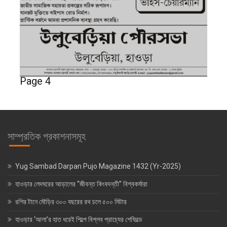
Page 4
সাম্প্রতিক প্রকাশনাসমূহ
Yug Sambad Darpan Pujo Magazine 1432 (Yr-2025)
হাওড়ার লেদঘরের আড়ালের “জীবন্ত কিংবদন্তী” বিশ্বকর্মারা
রশির টানে মৌড়ির ৩০০ বছরের রথ চলে ৫০০ মিটার
হাওড়ার ‘আলা’র হাত ধরেই শিল্পে বিপ্লব প্রাচ্যের শেফিল্ডে