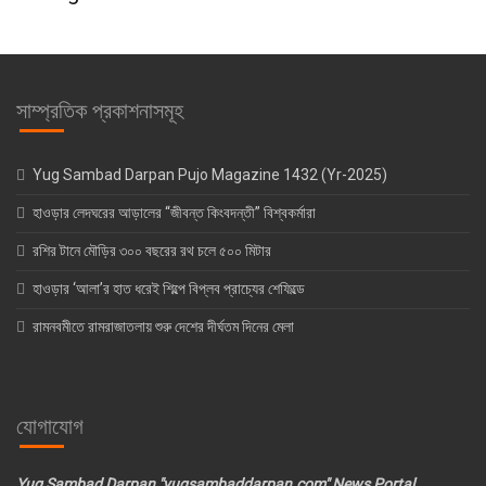
সাম্প্রতিক প্রকাশনাসমূহ
Yug Sambad Darpan Pujo Magazine 1432 (Yr-2025)
হাওড়ার লেদঘরের আড়ালের “জীবন্ত কিংবদন্তী” বিশ্বকর্মারা
রশির টানে মৌড়ির ৩০০ বছরের রথ চলে ৫০০ মিটার
হাওড়ার ‘আলা’র হাত ধরেই শিল্পে বিপ্লব প্রাচ্যের শেফিল্ডে
রামনবমীতে রামরাজাতলায় শুরু দেশের দীর্ঘতম দিনের মেলা
যোগাযোগ
Yug Sambad Darpan "yugsambaddarpan.com" News Portal