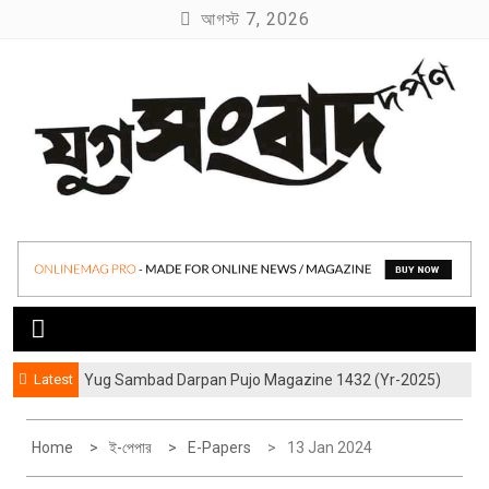
S
আগস্ট 7, 2026
k
i
p
t
o
c
o
যুগ সংবাদ দর্পণ
Yug Sambad Darpan
n
t
e
n
t
Latest
Yug Sambad Darpan Pujo Magazine 1432 (Yr-2025)
Home
ই-পেপার
E-Papers
13 Jan 2024