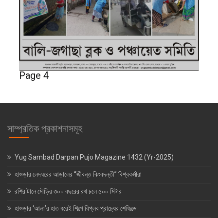
Page 4
সাম্প্রতিক প্রকাশনাসমূহ
Yug Sambad Darpan Pujo Magazine 1432 (Yr-2025)
হাওড়ার লেদঘরের আড়ালের “জীবন্ত কিংবদন্তী” বিশ্বকর্মারা
রশির টানে মৌড়ির ৩০০ বছরের রথ চলে ৫০০ মিটার
হাওড়ার ‘আলা’র হাত ধরেই শিল্পে বিপ্লব প্রাচ্যের শেফিল্ডে