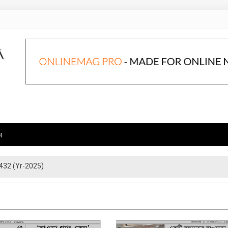
ে
432 (Yr-2025)