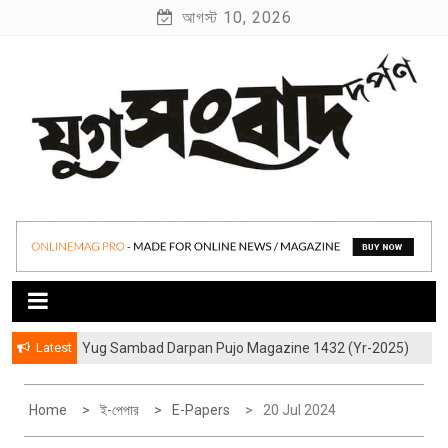
S
আগস্ট 10, 2026
k
i
p
t
o
c
o
যুগ সংবাদ দর্পণ
Yug Sambad Darpan
n
t
e
n
t
Latest
Yug Sambad Darpan Pujo Magazine 1432 (Yr-2025)
হাওড়ার লেদঘরের আড়ালের “জীবন্ত কিংবদন্তী” বিশ্বকর্মারা
Home
ই-পেপার
E-Papers
20 Jul 2024