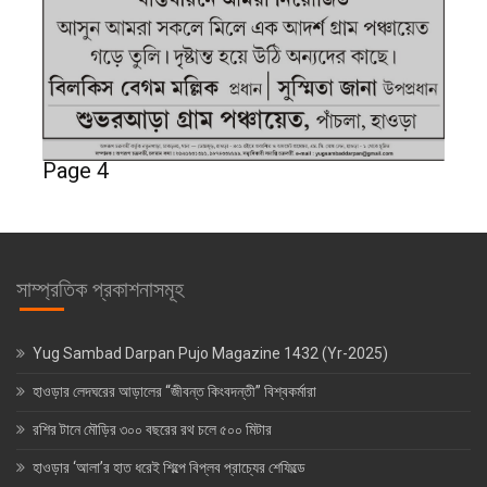
Page 4
সাম্প্রতিক প্রকাশনাসমূহ
Yug Sambad Darpan Pujo Magazine 1432 (Yr-2025)
হাওড়ার লেদঘরের আড়ালের “জীবন্ত কিংবদন্তী” বিশ্বকর্মারা
রশির টানে মৌড়ির ৩০০ বছরের রথ চলে ৫০০ মিটার
হাওড়ার ‘আলা’র হাত ধরেই শিল্পে বিপ্লব প্রাচ্যের শেফিল্ডে