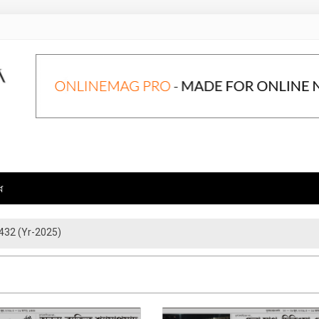
ে
432 (Yr-2025)