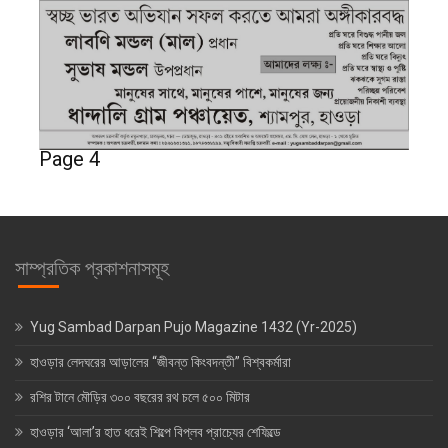
Page 4
সাম্প্রতিক প্রকাশনাসমূহ
Yug Sambad Darpan Pujo Magazine 1432 (Yr-2025)
হাওড়ার লেদঘরের আড়ালের “জীবন্ত কিংবদন্তী” বিশ্বকর্মারা
রশির টানে মৌড়ির ৩০০ বছরের রথ চলে ৫০০ মিটার
হাওড়ার ‘আলা’র হাত ধরেই শিল্পে বিপ্লব প্রাচ্যের শেফিল্ডে