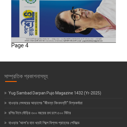
Page 4
সাম্প্রতিক প্রকাশনাসমূহ
Yug Sambad Darpan Pujo Magazine 1432 (Yr-2025)
হাওড়ার লেদঘরের আড়ালের “জীবন্ত কিংবদন্তী” বিশ্বকর্মারা
রশির টানে মৌড়ির ৩০০ বছরের রথ চলে ৫০০ মিটার
হাওড়ার ‘আলা’র হাত ধরেই শিল্পে বিপ্লব প্রাচ্যের শেফিল্ডে