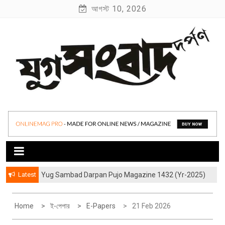
S
আগস্ট 10, 2026
k
i
p
t
o
c
o
যুগ সংবাদ দর্পণ
Yug Sambad Darpan
n
t
e
n
t
Latest
Yug Sambad Darpan Pujo Magazine 1432 (Yr-2025)
হাওড়ার লেদঘরের আড়ালের “জীবন্ত কিংবদন্তী” বিশ্বকর্মারা
Home
ই-পেপার
E-Papers
21 Feb 2026