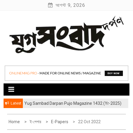
S
আগস্ট 9, 2026
k
i
p
t
o
c
o
যুগ সংবাদ দর্পণ
Yug Sambad Darpan
n
t
e
n
t
Latest
Yug Sambad Darpan Pujo Magazine 1432 (Yr-2025)
হাওড়ার লেদঘরের আড়ালের “জীবন্ত কিংবদন্তী” বিশ্বকর্মারা
Home
ই-পেপার
E-Papers
22 Oct 2022