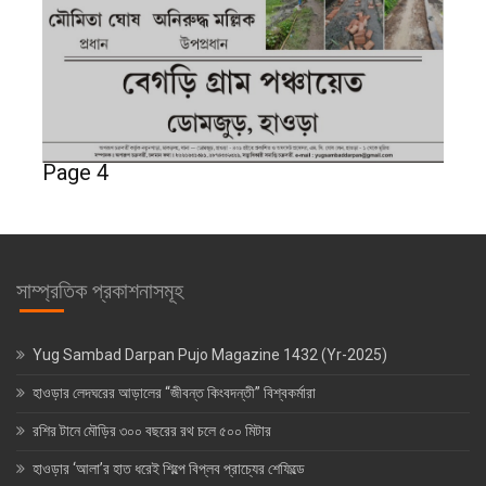
Page 4
সাম্প্রতিক প্রকাশনাসমূহ
Yug Sambad Darpan Pujo Magazine 1432 (Yr-2025)
হাওড়ার লেদঘরের আড়ালের “জীবন্ত কিংবদন্তী” বিশ্বকর্মারা
রশির টানে মৌড়ির ৩০০ বছরের রথ চলে ৫০০ মিটার
হাওড়ার ‘আলা’র হাত ধরেই শিল্পে বিপ্লব প্রাচ্যের শেফিল্ডে