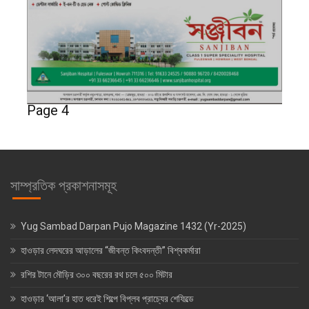
Page 4
সাম্প্রতিক প্রকাশনাসমূহ
Yug Sambad Darpan Pujo Magazine 1432 (Yr-2025)
হাওড়ার লেদঘরের আড়ালের “জীবন্ত কিংবদন্তী” বিশ্বকর্মারা
রশির টানে মৌড়ির ৩০০ বছরের রথ চলে ৫০০ মিটার
হাওড়ার ‘আলা’র হাত ধরেই শিল্পে বিপ্লব প্রাচ্যের শেফিল্ডে