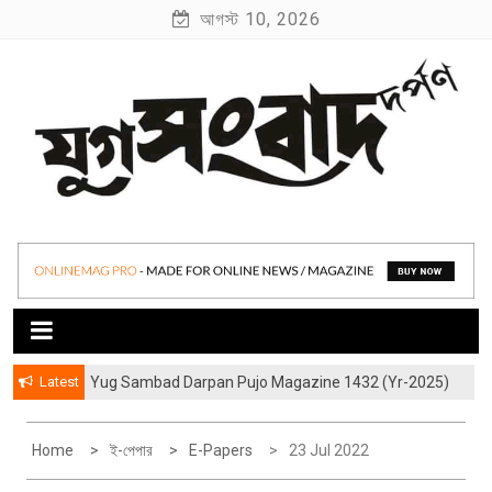
S
আগস্ট 10, 2026
k
i
p
t
o
c
o
যুগ সংবাদ দর্পণ
Yug Sambad Darpan
n
t
e
n
t
Latest
Yug Sambad Darpan Pujo Magazine 1432 (Yr-2025)
হাওড়ার লেদঘরের আড়ালের “জীবন্ত কিংবদন্তী” বিশ্বকর্মারা
Home
ই-পেপার
E-Papers
23 Jul 2022