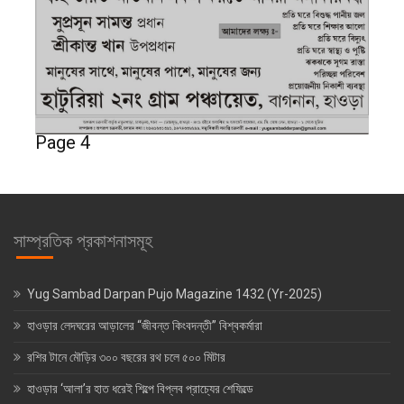
Page 4
সাম্প্রতিক প্রকাশনাসমূহ
Yug Sambad Darpan Pujo Magazine 1432 (Yr-2025)
হাওড়ার লেদঘরের আড়ালের “জীবন্ত কিংবদন্তী” বিশ্বকর্মারা
রশির টানে মৌড়ির ৩০০ বছরের রথ চলে ৫০০ মিটার
হাওড়ার ‘আলা’র হাত ধরেই শিল্পে বিপ্লব প্রাচ্যের শেফিল্ডে