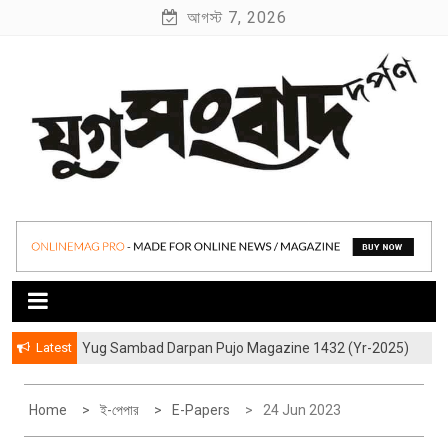
S
আগস্ট 7, 2026
k
i
p
t
o
c
o
যুগ সংবাদ দর্পণ
Yug Sambad Darpan
n
t
e
n
t
Latest
Yug Sambad Darpan Pujo Magazine 1432 (Yr-2025)
হাওড়ার লেদঘরের আড়ালের “জীবন্ত কিংবদন্তী” বিশ্বকর্মারা
Home
ই-পেপার
E-Papers
24 Jun 2023