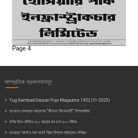
Page 4
সাম্প্রতিক প্রকাশনাসমূহ
Yug Sambad Darpan Pujo Magazine 1432 (Yr-2025)
হাওড়ার লেদঘরের আড়ালের “জীবন্ত কিংবদন্তী” বিশ্বকর্মারা
রশির টানে মৌড়ির ৩০০ বছরের রথ চলে ৫০০ মিটার
হাওড়ার ‘আলা’র হাত ধরেই শিল্পে বিপ্লব প্রাচ্যের শেফিল্ডে