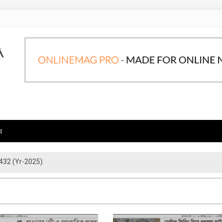
ে
432 (Yr-2025)