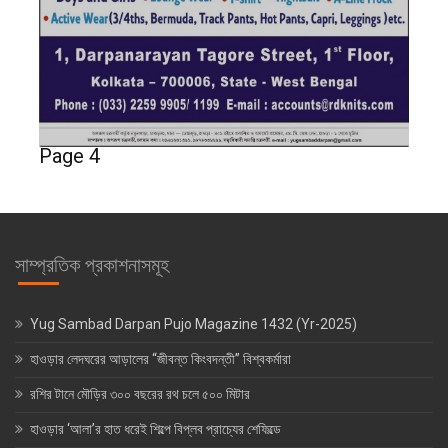
Page 4
সাম্প্রতিক প্রকাশনাসমূহ
Yug Sambad Darpan Pujo Magazine 1432 (Yr-2025)
হাওড়ার লেদঘরের আড়ালের “জীবন্ত কিংবদন্তী” বিশ্বকর্মারা
রশির টানে মৌড়ির ৩০০ বছরের রথ চলে ৫০০ মিটার
হাওড়ার ‘আলা’র হাত ধরেই শিল্পে বিপ্লব প্রাচ্যের শেফিল্ডে