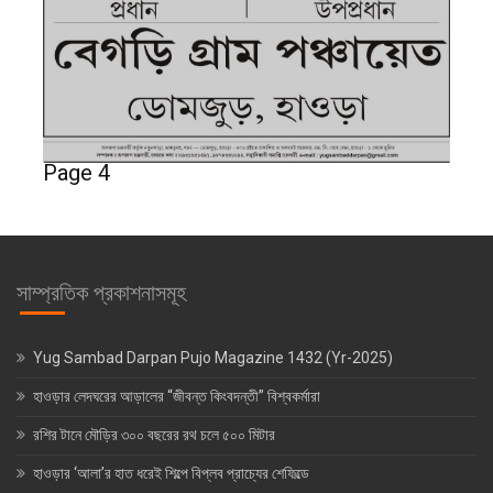
Page 4
সাম্প্রতিক প্রকাশনাসমূহ
Yug Sambad Darpan Pujo Magazine 1432 (Yr-2025)
হাওড়ার লেদঘরের আড়ালের “জীবন্ত কিংবদন্তী” বিশ্বকর্মারা
রশির টানে মৌড়ির ৩০০ বছরের রথ চলে ৫০০ মিটার
হাওড়ার ‘আলা’র হাত ধরেই শিল্পে বিপ্লব প্রাচ্যের শেফিল্ডে