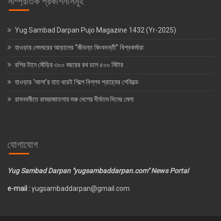
সাম্প্রতিক প্রকাশনাসমূহ
Yug Sambad Darpan Pujo Magazine 1432 (Yr-2025)
হাওড়ার লেদঘরের আড়ালের “জীবন্ত কিংবদন্তী” বিশ্বকর্মারা
রশির টানে মৌড়ির ৩০০ বছরের রথ চলে ৫০০ মিটার
হাওড়ার ‘আলা’র হাত ধরেই শিল্পে বিপ্লব প্রাচ্যের শেফিল্ডে
রামনবমীতে রামরাজাতলায় শুরু দেশের দীর্ঘতম দিনের মেলা
যোগাযোগ
Yug Sambad Darpan "yugsambaddarpan.com" News Portal
e-mail :
yugsambaddarpan@gmail.com