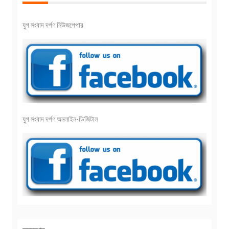
যুগ সংবাদ দর্পণ নিউজপেপার
যুগ সংবাদ দর্পণ অনলাইন-ডিজিটাল