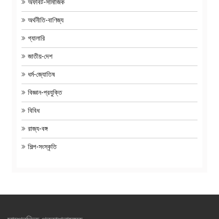
অফবিট-সামাজিক
অর্থনীতি-বাণিজ্য
গ্যালারি
জাতীয়-দেশ
ধর্ম-জ্যোতিষ
বিজ্ঞান-প্রযুক্তি
বিবিধ
রাজ্য-বঙ্গ
শিল্প-সংস্কৃতি