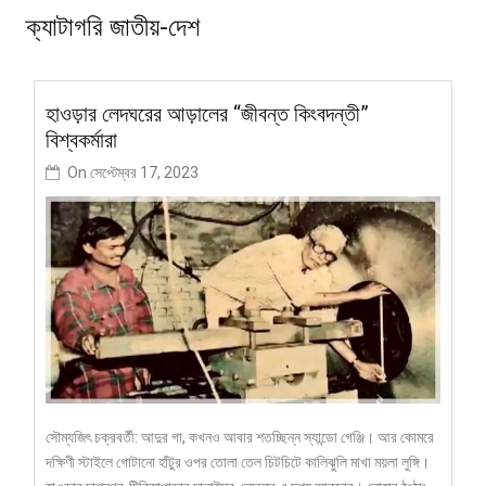
ক্যাটাগরি
জাতীয়-দেশ
হাওড়ার লেদঘরের আড়ালের “জীবন্ত কিংবদন্তী”
বিশ্বকর্মারা
On
সেপ্টেম্বর 17, 2023
সৌম্যজিৎ চক্রবর্তী: আদুর গা, কখনও আবার শতচ্ছিন্ন স্যান্ডো গেঞ্জি। আর কোমরে
দক্ষিণী স্টাইলে গোটানো হাঁটুর ওপর তোলা তেল চিটচিটে কালিঝুলি মাখা ময়লা লুঙ্গি।