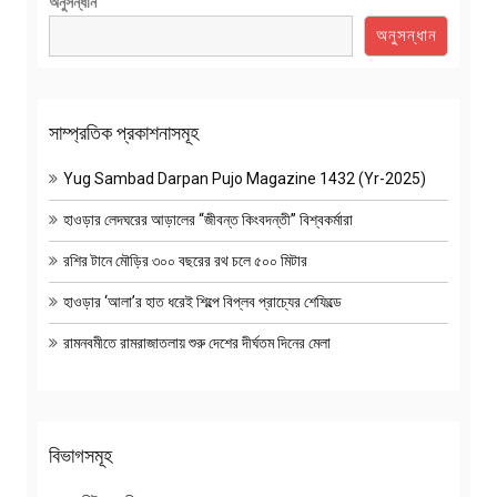
অনুসন্ধান
অনুসন্ধান
সাম্প্রতিক প্রকাশনাসমূহ
Yug Sambad Darpan Pujo Magazine 1432 (Yr-2025)
হাওড়ার লেদঘরের আড়ালের “জীবন্ত কিংবদন্তী” বিশ্বকর্মারা
রশির টানে মৌড়ির ৩০০ বছরের রথ চলে ৫০০ মিটার
হাওড়ার ‘আলা’র হাত ধরেই শিল্পে বিপ্লব প্রাচ্যের শেফিল্ডে
রামনবমীতে রামরাজাতলায় শুরু দেশের দীর্ঘতম দিনের মেলা
বিভাগসমূহ