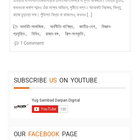
হাওড়ার দাশনগর-টিকিয়াপাড়ার ঢালাইঘর-লেদঘরে এ দৃশ্য আকছার। লোহার ঠুংঠাং,
কখনওবা কর্কশ শব্দেও এঁরা লক্ষ্যে অবিচল, সৃষ্টিতে মগ্ন। অনেকেই নিরক্ষর, কিন্তু
কাজে চূড়ান্ত দক্ষ। পুঁথিগত বিদ্যা না থাকলেও, কখনও […]
অফবিট-সামাজিক
অর্থনীতি-বাণিজ্য
জাতীয়-দেশ
বিজ্ঞান-
প্রযুক্তি
বিবিধ
রাজ্য-বঙ্গ
শিল্প-সংস্কৃতি
1 Comment
SUBSCRIBE
US
ON
YOUTUBE
OUR
FACEBOOK
PAGE