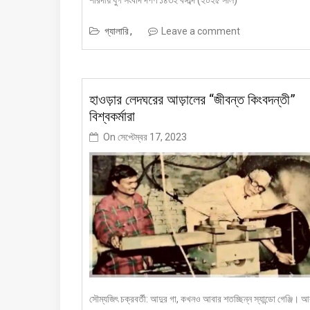
শারদীয় যুগ সংবাদ দর্পণ ১৪৩২ বঙ্গাব্দ (২০২৫ সাল)
গ্যালারি
Leave a comment
হাওড়ার লেদঘরের আড়ালের “জীবন্ত কিংবদন্তী”
বিশ্বকর্মারা
On
সেপ্টেম্বর 17, 2023
সৌম্যজিৎ চক্রবর্তী: আদুর গা, কখনও আবার শতচ্ছিন্ন স্যান্ডো গেঞ্জি। 