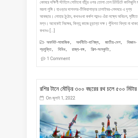
কোমরে দক্ষিণী স্টাইলে গোটানো হাঁটুর ওপর তোলা তেল চিটচিটে কালিঝুলি 
ময়লা লুঙ্গি। হাওড়ার দাশনগর-টিকিয়াপাড়ার ঢালাইঘর-লেদঘরে এ দৃশ্য
আকছার। লোহার ঠুংঠাং, কখনওবা কর্কশ শব্দেও এঁরা লক্ষ্যে অবিচল, সৃষ্টিতে
মগ্ন। অনেকেই নিরক্ষর, কিন্তু কাজে চূড়ান্ত দক্ষ। পুঁথিগত বিদ্যা না থাক
কখনও […]
অফবিট-সামাজিক
অর্থনীতি-বাণিজ্য
জাতীয়-দেশ
বিজ্ঞান-
প্রযুক্তি
বিবিধ
রাজ্য-বঙ্গ
শিল্প-সংস্কৃতি
1 Comment
রশির টানে মৌড়ির ৩০০ বছরের রথ চলে ৫০০ মিটা
On
জুলাই 1, 2022