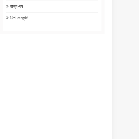
রাজ্য-বঙ্গ
শিল্প-সংস্কৃতি