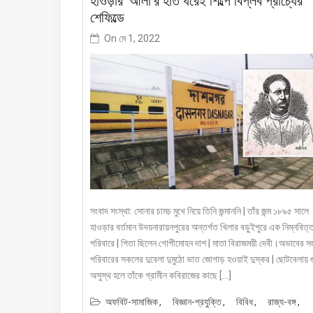
হাওড়ার ‘আলা’র হাত ধরেই শিল্পে বিপ্লব প্রাচ্যের
শেফিল্ডে
On
মে 1, 2022
সংবাদ সংস্থা: সোনার চামচ মুখে নিয়ে তিনি জন্মাননি | তাঁর জন্ম ১৮৯৫ সালে
হাওড়ার বর্তমান উদয়নারায়নপুরের অন্তর্গত খিলার বড়ুইপুরে এক নিম্নবিত্
পরিবারে | পিতা ছিলেন গোপীমোহন দাশ | মাতা বিরাজময়ী দেবী।অভাবের সং
পরিবারের সকলের দুবেলা দুমুঠো ভাত জোগাড় হওয়াই দুস্কর | ছোটবেলায় 
অসুস্থ হলে তাঁকে গ্রামীন কবিরাজের কাছে […]
অফবিট-সামাজিক
বিজ্ঞান-প্রযুক্তি
বিবিধ
রাজ্য-বঙ্গ