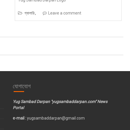
Yug Sambad Darpan Logo
গ্যালারি
Leave a comment
যোগাযোগ
Yug Sambad Darpan "yugsambaddarpan.com" News
Portal
e-mail :
yugsambaddarpan@gmail.com