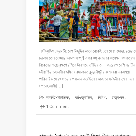
সৌম্যজিৎ চক্রবর্তী: বেশ কিছুদিন আগে থেকেই চলে ধোয়া-মোছা, রঙের প
চরকায় তেল দেওয়ার কাজও সম্পূর্ণ| এবার শুধু গড়ানোর অপেক্ষা| রথযাত্রায়
বিকেলের মাহেন্দ্রক্ষণে রশিতে টান পড়ে মৌড়ির ৩০০ বছরেরও বেশি প্রাচীন
মহীয়াড়ির তৎকালীন জমিদার রমাকান্ত কুন্ডুচৌধুরীর বংশধররা একসময়ে
পারিবারিক যে রথযাত্রার প্রচলন করেছিলেন আজ তা সর্বজনীন| মেলা চলে
সপ্তাহব্যাপী| […]
অফবিট-সামাজিক
ধর্ম-জ্যোতিষ
বিবিধ
রাজ্য-বঙ্গ
1 Comment