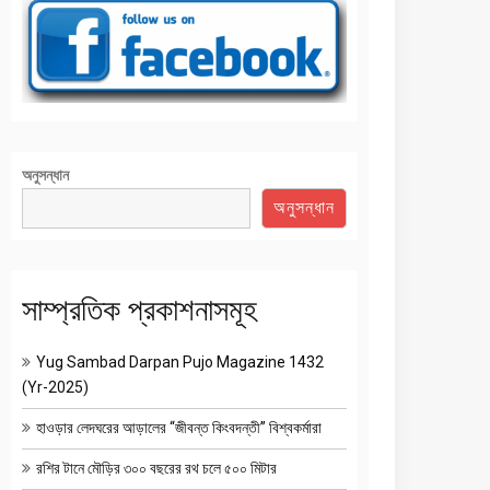
অনুসন্ধান
অনুসন্ধান
সাম্প্রতিক প্রকাশনাসমূহ
Yug Sambad Darpan Pujo Magazine 1432
(Yr-2025)
হাওড়ার লেদঘরের আড়ালের “জীবন্ত কিংবদন্তী” বিশ্বকর্মারা
রশির টানে মৌড়ির ৩০০ বছরের রথ চলে ৫০০ মিটার