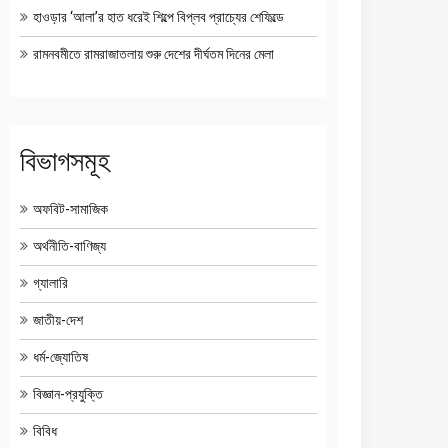
হাওড়ার ‘আলা’র হাত ধরেই শিল্পে বিপ্লব প্রাচ্যের শেফিল্ডে
রামনবমীতে রামরাজাতলায় শুরু দেশের দীর্ঘতম দিনের মেলা
বিভাগসমূহ
অফবিট-সামাজিক
অর্থনীতি-বাণিজ্য
গ্যালারি
জাতীয়-দেশ
ধর্ম-জ্যোতিষ
বিজ্ঞান-প্রযুক্তি
বিবিধ