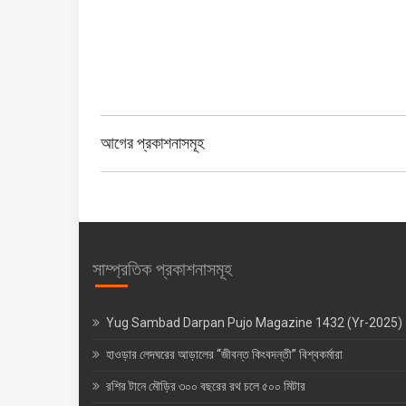
পো
স্ট
আগের প্রকাশনাসমূহ
ন্যা
ভি
গে
শ
সাম্প্রতিক প্রকাশনাসমূহ
ন
Yug Sambad Darpan Pujo Magazine 1432 (Yr-2025)
হাওড়ার লেদঘরের আড়ালের “জীবন্ত কিংবদন্তী” বিশ্বকর্মারা
রশির টানে মৌড়ির ৩০০ বছরের রথ চলে ৫০০ মিটার