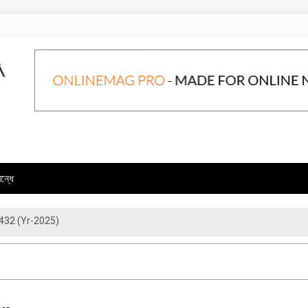
ন্ধে
্মারা