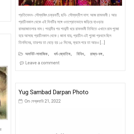
প্রতিবেদন- সৌম্যজিৎ চক্রবর্তী; ছবি- সৌম্যদ্বীপ দাস: আজ রামনবমী। আর
প্রাচীনকাল থেকে এই দিনটির সঙ্গে ওতপ্রোতভাবে জড়িয়ে হাওড়ার
রামরাজাতলার নাম। শতাব্দীর পর শতাব্দী ধরে রামনবমী তিথিতে এখানে রাম পুজো
হয়ে আসছে প্রাচীনকাল থেকে। জানা যায়, প্রাচীন এই পুজো প্রথমে ছিল
তিনদিনের, তারপর তা বেড়ে হয় ১৫ দিনের, ক্রমে পরে তা আরও […]
অফবিট-সামাজিক
ধর্ম-জ্যোতিষ
বিবিধ
রাজ্য-বঙ্গ
Leave a comment
Yug Sambad Darpan Photo
On
ফেব্রুয়ারি 21, 2022
আর