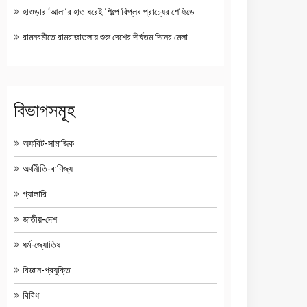
হাওড়ার ‘আলা’র হাত ধরেই শিল্পে বিপ্লব প্রাচ্যের শেফিল্ডে
রামনবমীতে রামরাজাতলায় শুরু দেশের দীর্ঘতম দিনের মেলা
বিভাগসমূহ
অফবিট-সামাজিক
অর্থনীতি-বাণিজ্য
গ্যালারি
জাতীয়-দেশ
ধর্ম-জ্যোতিষ
বিজ্ঞান-প্রযুক্তি
বিবিধ