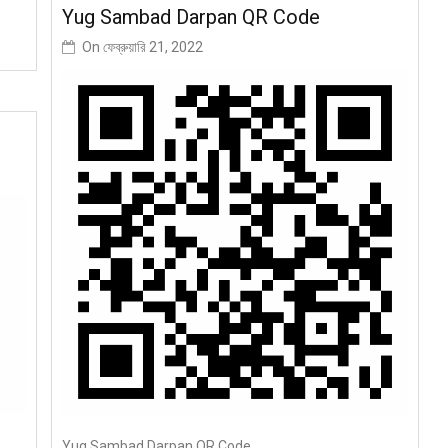
Yug Sambad Darpan QR Code
On
ফেব্রুয়ারি 21, 2022
Yug Sambad Darpan QR Code