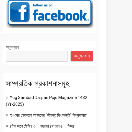
অনুসন্ধান
অনুসন্ধান
সাম্প্রতিক প্রকাশনাসমূহ
Yug Sambad Darpan Pujo Magazine 1432
(Yr-2025)
হাওড়ার লেদঘরের আড়ালের “জীবন্ত কিংবদন্তী” বিশ্বকর্মারা
রশির টানে মৌড়ির ৩০০ বছরের রথ চলে ৫০০ মিটার