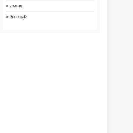
রাজ্য-বঙ্গ
শিল্প-সংস্কৃতি